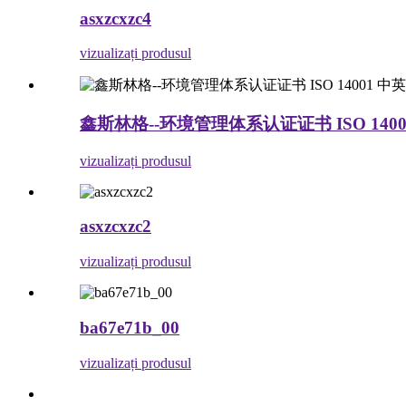
asxzcxzc4
vizualizați produsul
鑫斯林格--环境管理体系认证证书 ISO 1400
vizualizați produsul
asxzcxzc2
vizualizați produsul
ba67e71b_00
vizualizați produsul