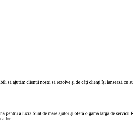
i să ajutăm clienții noștri să rezolve și de câți clienți își lansează cu 
entru a lucra.Sunt de mare ajutor și oferă o gamă largă de servicii.Rasp
ea lor