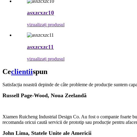
asxzcxzc10
vizualizați produsul
asxzcxzc11
vizualizați produsul
Ce
clientii
spun
Satisfacția noastră depinde de câte probleme de producție suntem capabil
Russell Page-Wood, Noua Zeelandă
Xiamen Ruicheng Industrial Design Co. Au fost o companie foarte bună p
recomanda oricui caută servicii de prototip sau producție pentru afacer
John Lima, Statele Unite ale Americii