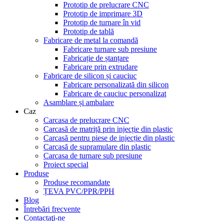
Prototip de prelucrare CNC
Prototip de imprimare 3D
Prototip de turnare în vid
Prototip de tablă
Fabricare de metal la comandă
Fabricare turnare sub presiune
Fabricație de ștanțare
Fabricare prin extrudare
Fabricare de silicon și cauciuc
Fabricare personalizată din silicon
Fabricare de cauciuc personalizat
Asamblare și ambalare
Caz
Carcasa de prelucrare CNC
Carcasă de matriță prin injecție din plastic
Carcasă pentru piese de injecție din plastic
Carcasă de supramulare din plastic
Carcasa de turnare sub presiune
Proiect special
Produse
Produse recomandate
ȚEVA PVC/PPR/PPH
Blog
Întrebări frecvente
Contactaţi-ne