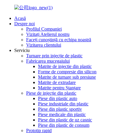
Acasă
Despre noi
Profilul Companiei
Vizitați Atelierul nostru
Faceți cunoștință cu echipa noastră
Vizitarea clientului
Serviciu
Turnare prin injecție de plastic
Fabricarea mucegaiului
Matrite de injectie din plastic
Forme de compresie din silicon
Matrite de turnare sub presiune
Matrite de extrudare
Matrite pentru Ștanțare
Piese de injecție din plastic
Piese din plastic auto
Piese industriale din plastic
Piese din plastic sportiv
Piese medicale din plastic
Piese din plastic de uz casnic
Piese din plastic de consum
Prototip rapid