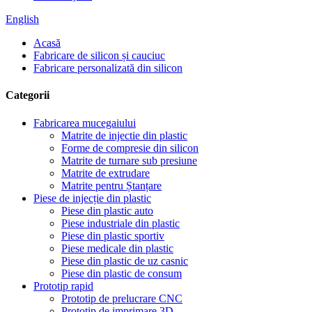
English
Acasă
Fabricare de silicon și cauciuc
Fabricare personalizată din silicon
Categorii
Fabricarea mucegaiului
Matrite de injectie din plastic
Forme de compresie din silicon
Matrite de turnare sub presiune
Matrite de extrudare
Matrite pentru Ștanțare
Piese de injecție din plastic
Piese din plastic auto
Piese industriale din plastic
Piese din plastic sportiv
Piese medicale din plastic
Piese din plastic de uz casnic
Piese din plastic de consum
Prototip rapid
Prototip de prelucrare CNC
Prototip de imprimare 3D