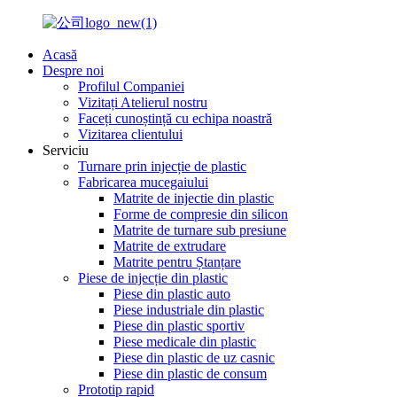
Acasă
Despre noi
Profilul Companiei
Vizitați Atelierul nostru
Faceți cunoștință cu echipa noastră
Vizitarea clientului
Serviciu
Turnare prin injecție de plastic
Fabricarea mucegaiului
Matrite de injectie din plastic
Forme de compresie din silicon
Matrite de turnare sub presiune
Matrite de extrudare
Matrite pentru Ștanțare
Piese de injecție din plastic
Piese din plastic auto
Piese industriale din plastic
Piese din plastic sportiv
Piese medicale din plastic
Piese din plastic de uz casnic
Piese din plastic de consum
Prototip rapid