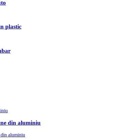
uto
n plastic
imbar
une din aluminiu