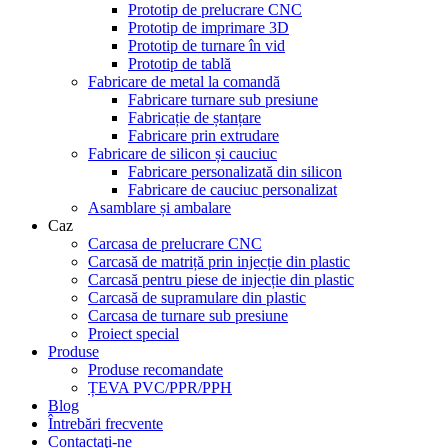
Prototip de prelucrare CNC
Prototip de imprimare 3D
Prototip de turnare în vid
Prototip de tablă
Fabricare de metal la comandă
Fabricare turnare sub presiune
Fabricație de ștanțare
Fabricare prin extrudare
Fabricare de silicon și cauciuc
Fabricare personalizată din silicon
Fabricare de cauciuc personalizat
Asamblare și ambalare
Caz
Carcasa de prelucrare CNC
Carcasă de matriță prin injecție din plastic
Carcasă pentru piese de injecție din plastic
Carcasă de supramulare din plastic
Carcasa de turnare sub presiune
Proiect special
Produse
Produse recomandate
ȚEVA PVC/PPR/PPH
Blog
Întrebări frecvente
Contactaţi-ne